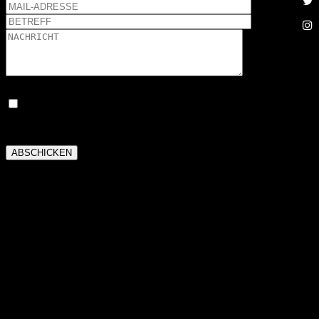
Ich stimme zu, dass meine Angaben aus dem Kontaktformular zur Beantwortung
meiner Anfrage erhoben und verarbeitet werden. Die Daten werden nach abgeschlossener
Bearbeitung Ihrer Anfrage gelöscht.
AUTOGRAMMKARTE
Autogrammkarten von mir könnt Ihr natürlich bei allen
Rennveranstaltungen vor Ort erhalten.
Ihr könnt meiner Agentur aus Bremen aber auch einen Brief per
Post schicken.
Diesem Brief sollte ein ausreichend frankierter und an Euch
adressierter Rückumschlag beiliegen.
Bitte schickt das Kuvert an folgende Adresse: