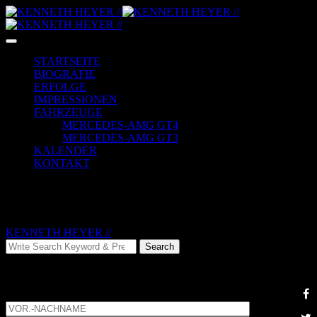
Skip
to
content
STARTSEITE
BIOGRAFIE
ERFOLGE
IMPRESSIONEN
FAHRZEUGE
MERCEDES-AMG GT4
MERCEDES-AMG GT3
KALENDER
KONTAKT
KONTAKT
KENNETH HEYER //
>
KONTAKT
Search
Search
for:
KONTAKTFORMULAR